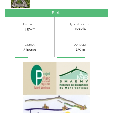
Facile
Distance :
Type de circuit :
4.50km
Boucle
Durée :
Dénivelé :
3 heures
230 m