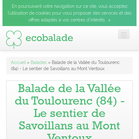
En poursuivant votre navigation sur ce site, vous acceptez
l’utilisation de cookies pour vous proposer des services et des
x
offres adaptés à vos centres d’intérêts.
Accueil
Accueil
»
Balades
» Balade de la Vallée du Toulourenc
(84) - Le sentier de Savoillans au Mont Ventoux
Les balades
Balade de la Vallée
Les espèces
du Toulourenc (84) -
Le sentier de
Mobile
Savoillans au Mont
Le blog