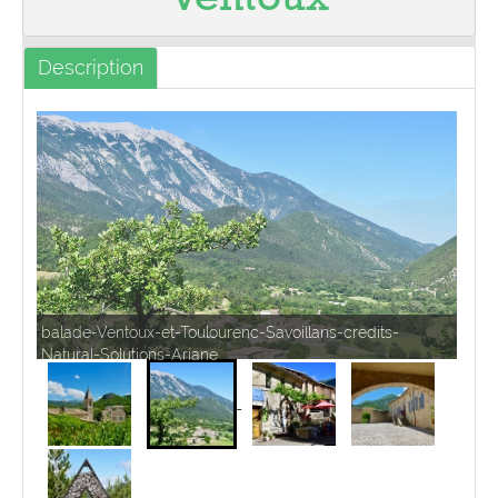
Ventoux
Pro
Description
balade-Ventoux-et-Toulourenc-Savoillans-credits-
Natural-Solutions-Ariane