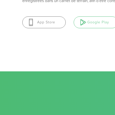
enregistrées dans un carnet de terrain, afin d’être con
App Store
Google Play