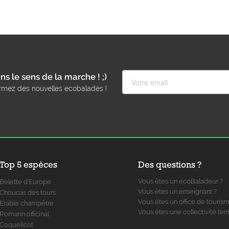
ns le sens de la marche ! ;)
rmez des nouvelles ecobalades !
Top 5 espèces
Des questions ?
Vous êtes un ecoBaladeur ?
Belette d'Europe
Vous êtes un enseignant ?
Choucas des tours
Vous êtes un office de touris
Érable champêtre
Vous êtes une collectivité terri
Romarin officinal
Coquelicot