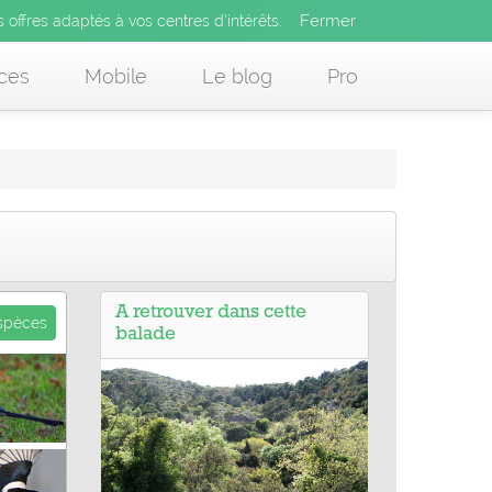
Fermer
es offres adaptés à vos centres d’intérêts.
Fermer
x
s offres adaptés à vos centres d’intérêts.
 des offres adaptés à vos centres d’intérêts.
ces
Mobile
Le blog
Pro
A retrouver dans cette
espèces
balade