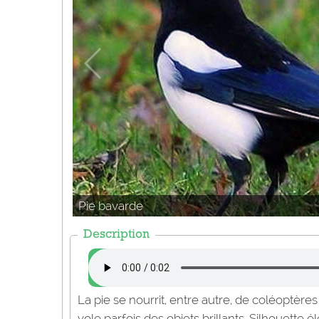
Pie bavarde
Description
La pie se nourrit, entre autre, de coléoptères 
vole parfois des objets brillants. Silhouette