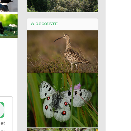
Balade de la Seyne sur mer (83) -
Forêt de Janas la Belle Pierre
A découvrir
Courlis cendré
 et
gue