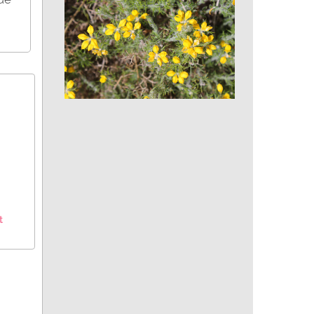
Apollon (papillon)
Genêt d'Espagne
t