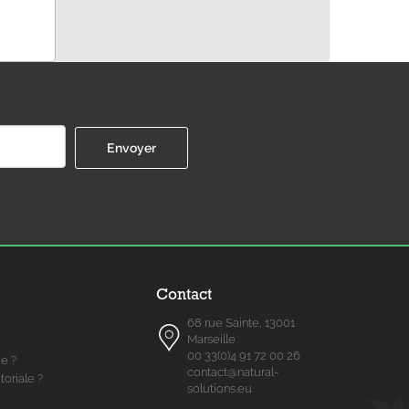
Contact
68 rue Sainte, 13001
Marseille
00 33(0)4 91 72 00 26
me ?
contact@natural-
toriale ?
solutions.eu