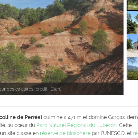
onnier)
colline de Perréal
culmine à 471 m et domine Gargas, dern
oité, au cœur du
Parc Naturel Régional du Luberon
. Cette
un site classé en
réserve de biosphère
par l'UNESCO, et
ré