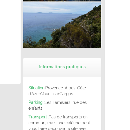
Balade de Saint Léger du Ventoux (84) -
Patrimoine historique et géologique
Balade de Cavalaire-sur-mer (83) -
Balade sur le sentier du Fenouillet
Informations pratiques
Situation:
Provence-Alpes-Côte
d'Azur
›
Vaucluse
›
Gargas
Parking :
Les Tamisiers, rue des
enfants
Transport :
Pas de transports en
commun, mais une calèche peut
vous faire découvrir le site avec