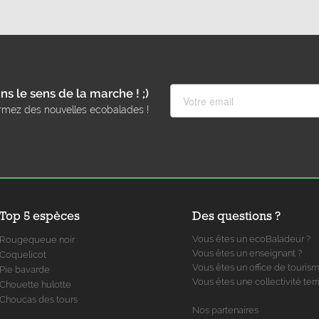
ns le sens de la marche ! ;)
rmez des nouvelles ecobalades !
Top 5 espèces
Des questions ?
Vous êtes un ecoBaladeur ?
Rougequeue noir
Vous êtes un enseignant ?
Coquelicot
Vous êtes un office de touris
Pie bavarde
Vous êtes une collectivité terri
Chouette hulotte
Choucas des tours
Nos partenaires