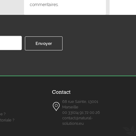
commentaires.
Contact
68 rue Sainte, 13001
Marseille
00 33(0)4 91 72 00 26
me ?
contact@natural-
toriale ?
solutions.eu