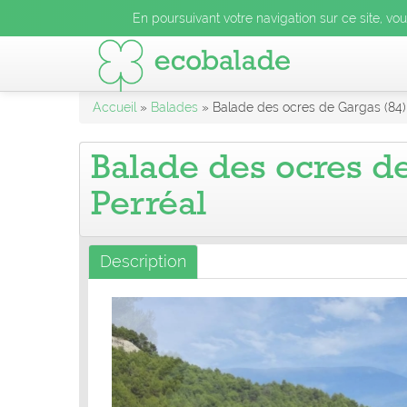
En poursuivant votre navigation sur ce site, vo
Accueil
»
Balades
» Balade des ocres de Gargas (84)
Balade des ocres d
Perréal
Description