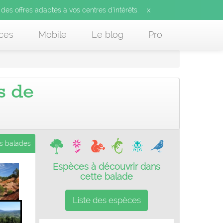
x
 des offres adaptés à vos centres d’intérêts.
ces
Mobile
Le blog
Pro
s de
es balades
Espèces à découvrir dans
cette balade
Liste des espèces