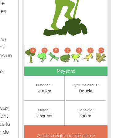
 le
les
 où
 du
mps un
de
Moyenne
Distance :
Type de circuit :
4.00km
Boucle
eux
Durée :
Dénivelé :
yant
2 heures
210 m
de la
m de
Accès réglementé entre