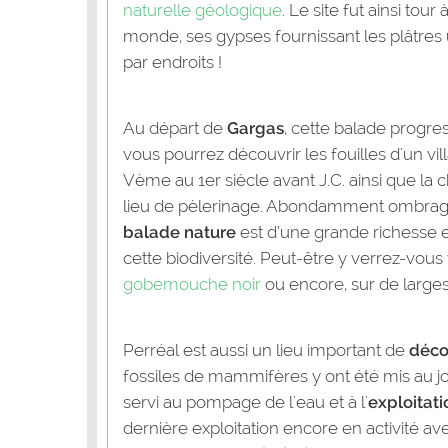
naturelle géologique
. Le site fut ainsi tou
monde, ses gypses fournissant les plâtres ut
par endroits !
Au départ de
Gargas
, cette balade progre
vous pourrez découvrir les fouilles d'un vi
Vème au 1er siècle avant J.C. ainsi que la
lieu de pèlerinage. Abondamment ombragée
balade nature
est d’une grande richesse et
cette biodiversité. Peut-être y verrez-vous
gobemouche noir
ou encore, sur de larges 
Perréal est aussi un lieu important de
déco
fossiles de mammifères y ont été mis au jo
servi au pompage de l'eau et à l'
exploitati
dernière exploitation encore en activité a