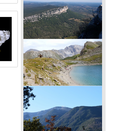
circuit du vieux bocage du Perche
Balade de Cazevieille (34) Autour de
Montpellier - Pic Saint-Loup
Balade de Ceillac (05) - Le lac Saint-
Anne