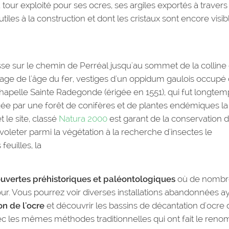
r à tour exploité pour ses ocres, ses argiles exportés à travers
iles à la construction et dont les cristaux sont encore visib
sse sur le chemin de Perréal jusqu'au sommet de la colline
llage de l'âge du fer, vestiges d'un oppidum gaulois occupé
 chapelle Sainte Radegonde (érigée en 1551), qui fut longte
 par une forêt de conifères et de plantes endémiques la
 le site, classé
Natura 2000
est garant de la conservation 
 voleter parmi la végétation à la recherche d'insectes le
feuilles, la
uvertes préhistoriques et paléontologiques
où de nombr
ur. Vous pourrez voir diverses installations abandonnées a
on de l'ocre
et découvrir les bassins de décantation d'ocre 
vec les mêmes méthodes traditionnelles qui ont fait le reno