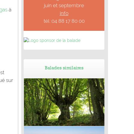
juin et septembre
rgas
à
info
tél :04 88 17 80 00
Balades similaires
st
ué sur
Balade de Vendôme, Le Temple (41) - Le