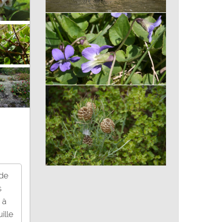
Macreuse noire
Violette cuculée
Leuzée conifère
 de
s
 à
ille