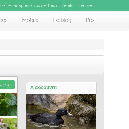
Fermer
es offres adaptés à vos centres d’intérêts.
Fermer
x
s offres adaptés à vos centres d’intérêts.
 des offres adaptés à vos centres d’intérêts.
ces
Mobile
Le blog
Pro
espèces
A découvrir