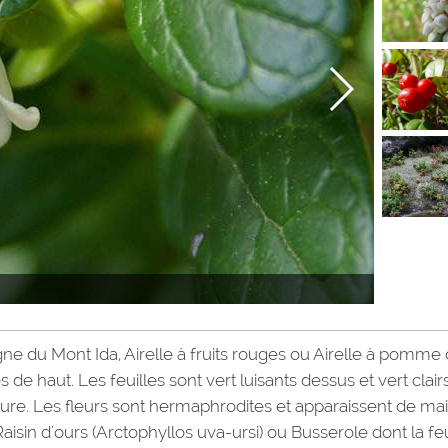
gne du Mont Ida, Airelle à fruits rouges ou Airelle à pomme
 de haut. Les feuilles sont vert luisants dessus et vert clair
ure. Les fleurs sont hermaphrodites et apparaissent de mai
Raisin d'ours (Arctophyllos uva-ursi) ou Busserole dont la feu