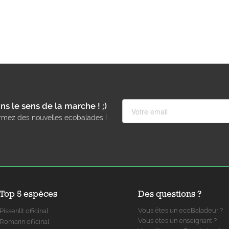
ns le sens de la marche ! ;)
rmez des nouvelles ecobalades !
Top 5 espèces
Des questions ?
Vous êtes un ecoBaladeur ?
Pissenlit officinal
Vous êtes un enseignant ?
Romarin officinal