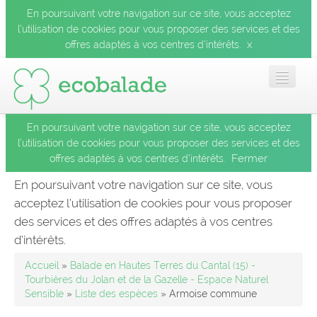
En poursuivant votre navigation sur ce site, vous acceptez
l’utilisation de cookies pour vous proposer des services et des
x
offres adaptés à vos centres d’intérêts.
En poursuivant votre navigation sur ce site, vous acceptez
Accueil
l’utilisation de cookies pour vous proposer des services et des
Fermer
offres adaptés à vos centres d’intérêts.
Les balades
En poursuivant votre navigation sur ce site, vous
acceptez l’utilisation de cookies pour vous proposer
Les espèces
des services et des offres adaptés à vos centres
Fermer
d’intérêts.
Mobile
Accueil
»
Balade en Hautes Terres du Cantal (15) -
Tourbières du Jolan et de la Gazelle - Espace Naturel
Sensible
»
Liste des espèces
» Armoise commune
Le blog