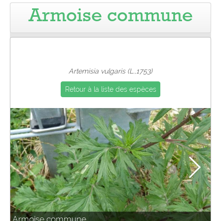
Armoise commune
Pro
Artemisia vulgaris (L.,1753)
Retour à la liste des espèces
Armoise commune