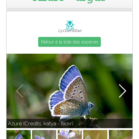
Pro
Lycaenidae
Retour à la liste des espèces
Azuré (Crédits: katya - flickr)