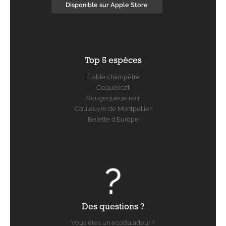
Disponible sur Apple Store
Top 5 espèces
Érable champêtre
Coquelicot
Rougequeue noir
Couleuvre de Montpellier
Belette d'Europe
Des questions ?
Vous êtes un ecoBaladeur ?