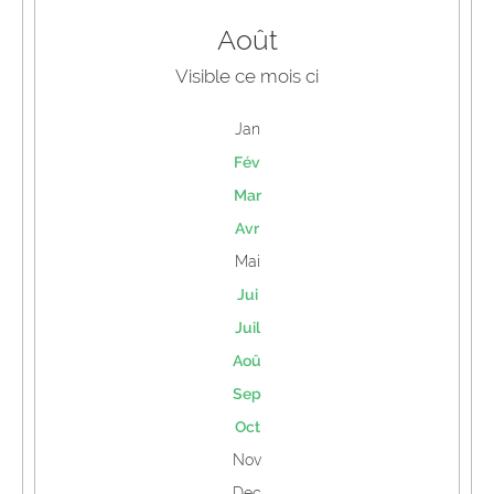
Août
Visible ce mois ci
Jan
Fév
Mar
Avr
Mai
Jui
Juil
Aoû
Sep
Oct
Nov
Dec