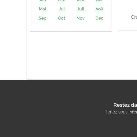
Mai
Jui
Juil
Aoû
Cr
Sep
Oct
Nov
Dec
Restez da
Tenez vous info