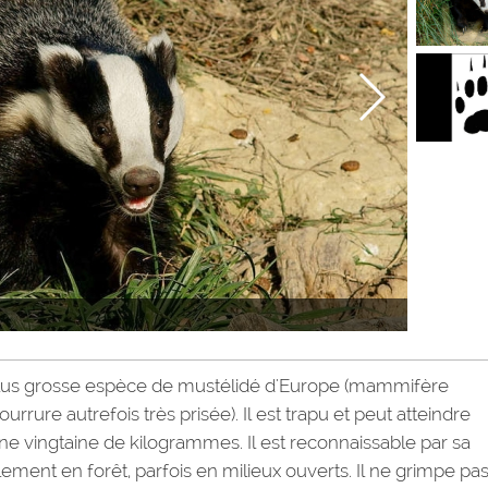
 plus grosse espèce de mustélidé d'Europe (mammifère
fourrure autrefois très prisée). Il est trapu et peut atteindre
e vingtaine de kilogrammes. Il est reconnaissable par sa
lement en forêt, parfois en milieux ouverts. Il ne grimpe pa