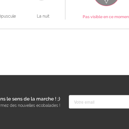
épuscule
La nuit
Pas visible en ce momen
ns le sens de la marche ! ;)
rmez des nouvelles ecobalades !