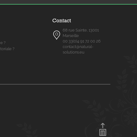
Contact
68 rue Sainte, 13001
Marseille
00 33(0)4 91 72 00 26
me ?
contact@natural-
toriale ?
solutions.eu