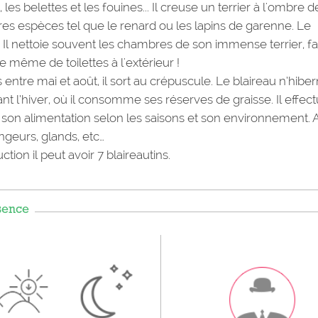
s belettes et les fouines... Il creuse un terrier à l'ombre d
utres espèces tel que le renard ou les lapins de garenne. Le
 Il nettoie souvent les chambres de son immense terrier, fa
e même de toilettes à l'extérieur !
ntre mai et août, il sort au crépuscule. Le blaireau n’hibe
t l’hiver, où il consomme ses réserves de graisse. Il effec
e son alimentation selon les saisons et son environnement. 
ngeurs, glands, etc…
ction il peut avoir 7 blaireautins.
sence