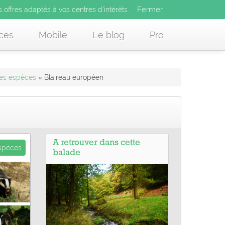
Fermer
es offres adaptés à vos centres d’intérêts.
Fermer
x
s offres adaptés à vos centres d’intérêts.
 des offres adaptés à vos centres d’intérêts.
ces
Mobile
Le blog
Pro
des espèces
» Blaireau européen
A retrouver dans cette
espèces
balade