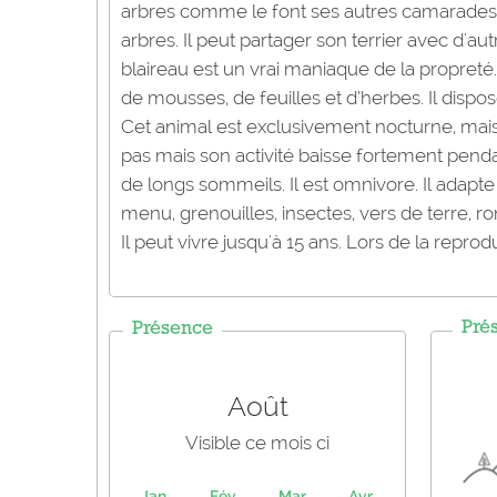
arbres comme le font ses autres camarades, le
arbres. Il peut partager son terrier avec d'a
blaireau est un vrai maniaque de la propreté.
de mousses, de feuilles et d’herbes. Il dispos
Cet animal est exclusivement nocturne, mais e
pas mais son activité baisse fortement pendan
de longs sommeils. Il est omnivore. Il adapt
menu, grenouilles, insectes, vers de terre, ro
Il peut vivre jusqu'à 15 ans. Lors de la reprodu
Pré
Présence
Août
Visible ce mois ci
Jan
Fév
Mar
Avr