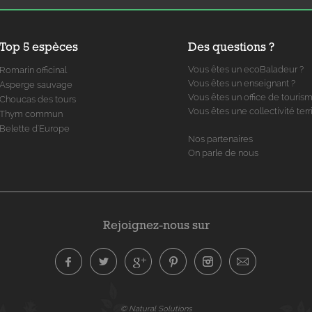
Top 5 espèces
Des questions ?
Vous êtes un ecoBaladeur ?
Romarin officinal
Vous êtes un enseignant ?
Asperge sauvage
Vous êtes un office de touris
Choucas des tours
Vous êtes une collectivité terri
Thym commun
Belette d'Europe
Nos partenaires
On parle de nous
Rejoignez-nous sur
© Natural Solutions