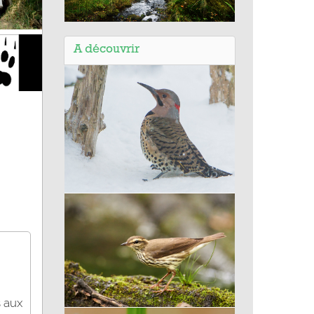
Balade de Fougerolles Saint-
Valbert (70) - Parc animalier
A découvrir
Pic flamboyant
s aux