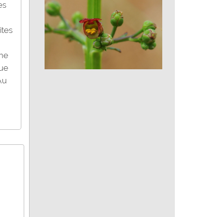
Paruline des ruisseaux
es
ites
rne
tue
Scrofulaire aquatique - Scrofulaire
Au
à oreillettes