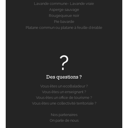
Lavande commune- Lavande vraie
Asperge sauvage
Rougequeue noir
Pie bavarde
Platane commun ou platane à feuille d'érable
Des questions ?
Vous êtes un ecoBaladeur ?
Vous êtes un enseignant ?
Vous êtes un office de tourisme ?
Vous êtes une collectivité territoriale ?
Nos partenaires
On parle de nous