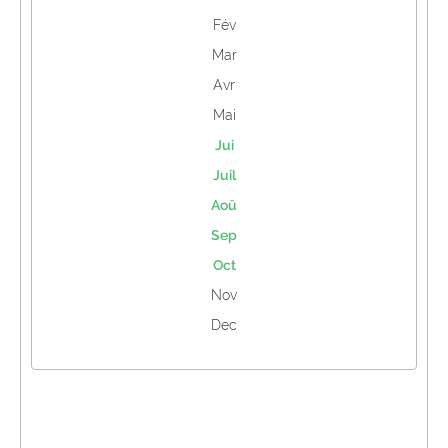
Fév
Mar
Avr
Mai
Jui
Juil
Aoû
Sep
Oct
Nov
Dec