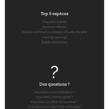
Top 5 espèces
Chouette hulotte
Romarin officinal
Platane commun ou platane à feuille d'érable
Asperge sauvage
Érable champêtre
Des questions ?
Vous êtes un ecoBaladeur ?
Vous êtes un enseignant ?
Vous êtes un office de tourisme ?
Vous êtes une collectivité territoriale ?