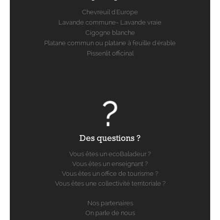
Chevreuil d'Europe
Lavande commune- Lavande vraie
Cigogne blanche
Platane commun ou platane à feuille d'érable
Pissenlit officinal
Des questions ?
Vous êtes un ecoBaladeur ?
Vous êtes un enseignant ?
Vous êtes un office de tourisme ?
Vous êtes une collectivité territoriale ?
Nos partenaires
On parle de nous