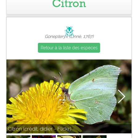
Citron
Pro
Gonepteryx (Linné, 1767)
Retour à la liste des espèces
Citron (crédit: didier - Flickr)