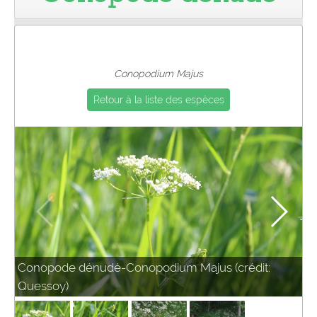
Pro
Conopodium Majus
Retour à la liste des espèces
Conopode dénudé-Conopodium Majus (crédit:
Quessoy)