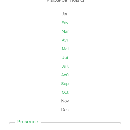
Visible ce mois ci
Jan
Fév
Mar
Avr
Mai
Jui
Juil
Aoû
Sep
Oct
Nov
Dec
Présence