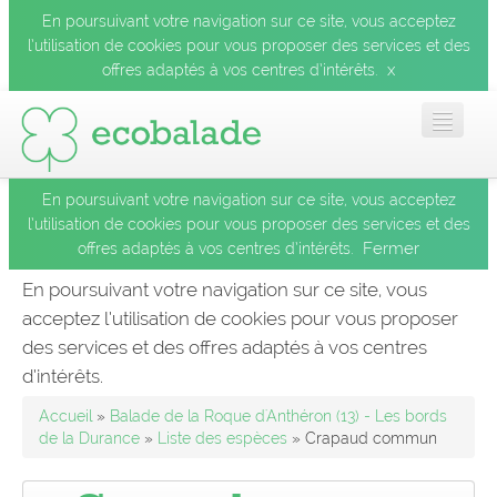
En poursuivant votre navigation sur ce site, vous acceptez
l’utilisation de cookies pour vous proposer des services et des
x
offres adaptés à vos centres d’intérêts.
En poursuivant votre navigation sur ce site, vous acceptez
Accueil
l’utilisation de cookies pour vous proposer des services et des
Fermer
offres adaptés à vos centres d’intérêts.
Les balades
En poursuivant votre navigation sur ce site, vous
acceptez l’utilisation de cookies pour vous proposer
Les espèces
des services et des offres adaptés à vos centres
Fermer
d’intérêts.
Mobile
Accueil
»
Balade de la Roque d'Anthéron (13) - Les bords
de la Durance
»
Liste des espèces
» Crapaud commun
Le blog