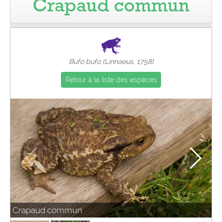
Crapaud commun
Pro
Bufo bufo (Linnaeus, 1758)
Retour à la liste des espèces
Crapaud commun