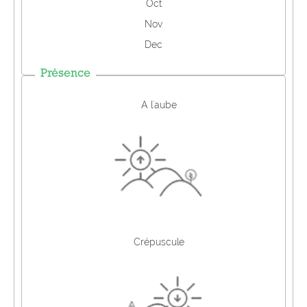
Oct
Nov
Dec
Présence
A l'aube
Crépuscule