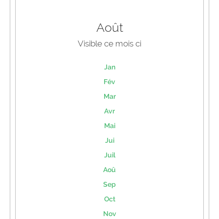
Août
Visible ce mois ci
Jan
Fév
Mar
Avr
Mai
Jui
Juil
Aoû
Sep
Oct
Nov