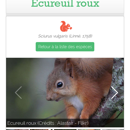
Écureuil roux
Pro
Sciurus vulgaris (Linné, 1758)
Retour à la liste des espèces
Ecureuil roux (Crédits : Alastair - Flikr)