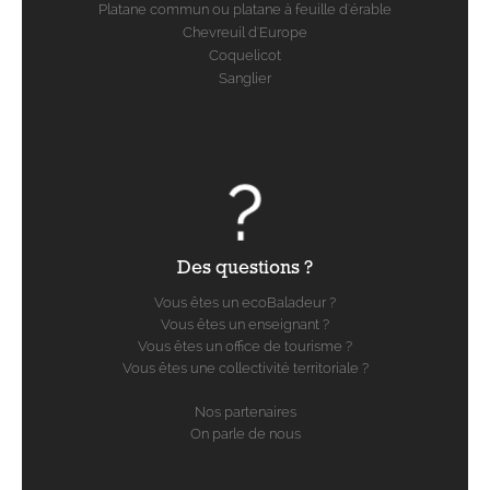
Platane commun ou platane à feuille d'érable
Chevreuil d'Europe
Coquelicot
Sanglier
Des questions ?
Vous êtes un ecoBaladeur ?
Vous êtes un enseignant ?
Vous êtes un office de tourisme ?
Vous êtes une collectivité territoriale ?
Nos partenaires
On parle de nous