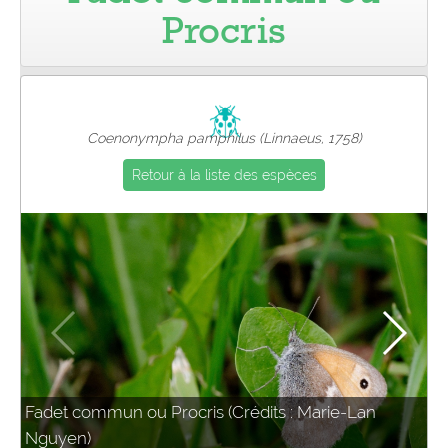
Procris
Pro
Coenonympha pamphilus (Linnaeus, 1758)
Retour à la liste des espèces
Fadet commun ou Procris (Crédits : Marie-Lan
Nguyen)