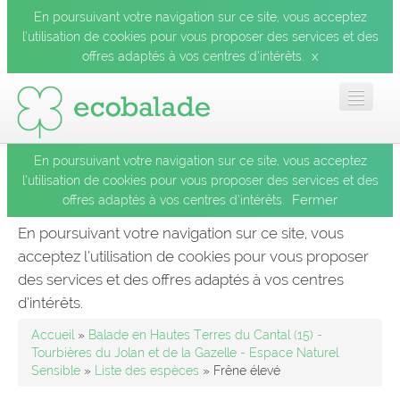
En poursuivant votre navigation sur ce site, vous acceptez
l’utilisation de cookies pour vous proposer des services et des
x
offres adaptés à vos centres d’intérêts.
En poursuivant votre navigation sur ce site, vous acceptez
Accueil
l’utilisation de cookies pour vous proposer des services et des
Fermer
offres adaptés à vos centres d’intérêts.
Les balades
En poursuivant votre navigation sur ce site, vous
acceptez l’utilisation de cookies pour vous proposer
Les espèces
des services et des offres adaptés à vos centres
Fermer
d’intérêts.
Mobile
Accueil
»
Balade en Hautes Terres du Cantal (15) -
Tourbières du Jolan et de la Gazelle - Espace Naturel
Sensible
»
Liste des espèces
» Frêne élevé
Le blog