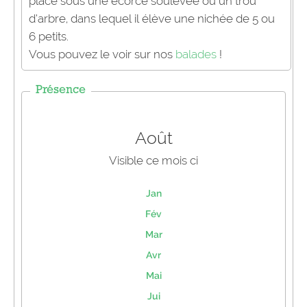
placé sous une écorce soulevée ou un trou
d’arbre, dans lequel il élève une nichée de 5 ou
6 petits.
Vous pouvez le voir sur nos
balades
!
Présence
Août
Visible ce mois ci
Jan
Fév
Mar
Avr
Mai
Jui