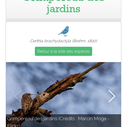
jardins
Pro
Certhia brachydactyla (Brehm, 1820)
Retour à la liste des espèces
Grimpereau des jardins (Crédits : Marcin Moga -
Flickr)