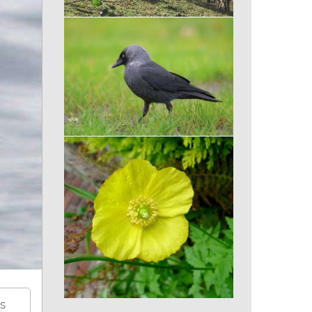
Chèvre pyrénéenne
Choucas des tours
es
Pavot du pays de Galle