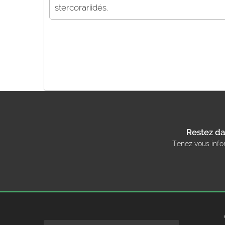
stercorariidés.
Restez da
Tenez vous info