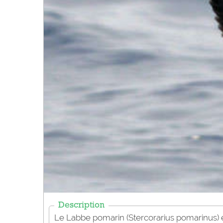
Description
Le Labbe pomarin (Stercorarius pomarinus) e