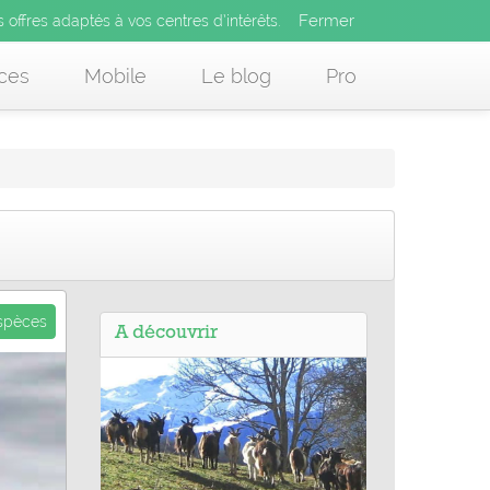
Fermer
es offres adaptés à vos centres d’intérêts.
Fermer
x
s offres adaptés à vos centres d’intérêts.
 des offres adaptés à vos centres d’intérêts.
ces
Mobile
Le blog
Pro
espèces
A découvrir