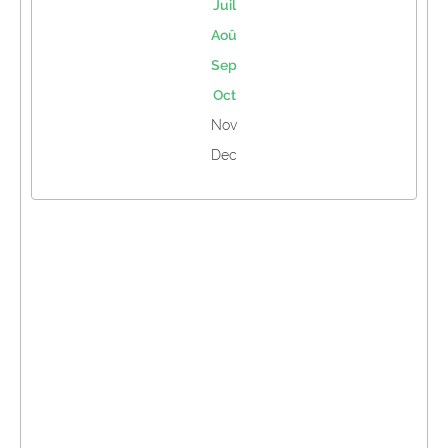
Juil
Aoû
Sep
Oct
Nov
Dec