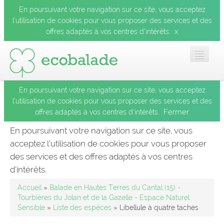
En poursuivant votre navigation sur ce site, vous acceptez
l’utilisation de cookies pour vous proposer des services et des
x
offres adaptés à vos centres d’intérêts.
En poursuivant votre navigation sur ce site, vous acceptez
Accueil
l’utilisation de cookies pour vous proposer des services et des
Fermer
offres adaptés à vos centres d’intérêts.
Les balades
En poursuivant votre navigation sur ce site, vous
acceptez l’utilisation de cookies pour vous proposer
Les espèces
des services et des offres adaptés à vos centres
Fermer
d’intérêts.
Mobile
Accueil
»
Balade en Hautes Terres du Cantal (15) -
Tourbières du Jolan et de la Gazelle - Espace Naturel
Sensible
»
Liste des espèces
» Libellule à quatre taches
Le blog