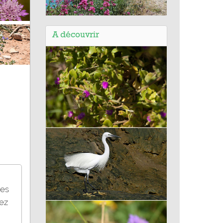
Balade de la Montagne Sainte-
Victoire (13) - Le lac de Bimont
A découvrir
Apténie cordée
des
rez
Aigrette garzette