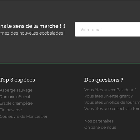
ns le sens de la marche ! ;)
rmez des nouvelles ecobalades !
Top 5 espèces
Des questions ?
Vous êtes un ecoBaladeur ?
Asperge sauvage
Vous êtes un enseignant ?
Romarin officinal
Vous êtes un office de touris
Érable champêtre
Vous êtes une collectivité terri
Pie bavarde
Couleuvre de Montpellier
Nos partenaires
On parle de nous