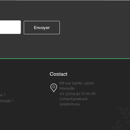
Contact
68 rue Sainte, 13001
Marseille
00 33(0)4 91 72 00 26
me ?
contact@natural-
toriale ?
solutions.eu