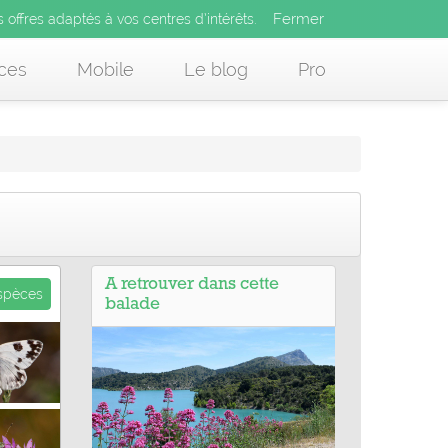
Fermer
es offres adaptés à vos centres d’intérêts.
Fermer
x
s offres adaptés à vos centres d’intérêts.
 des offres adaptés à vos centres d’intérêts.
ces
Mobile
Le blog
Pro
A retrouver dans cette
espèces
balade