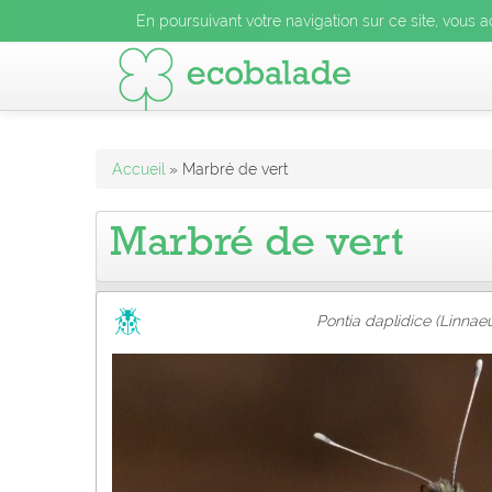
En poursuivant votre navigation sur ce site, vous acceptez l
En poursuivant votre navigation sur ce site, vous a
En poursuivant votre navigation sur ce site, vo
Accueil
» Marbré de vert
Marbré de vert
Pontia daplidice (Linnaeu