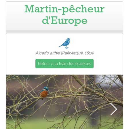
Martin-pêcheur
Pro
d'Europe
Alcedo atthis (Rafinesque, 1815)
Retour à la liste des espèces