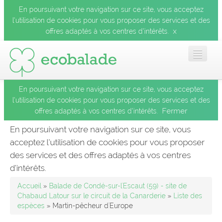
En poursuivant votre navigation sur ce site, vous acceptez
l’utilisation de cookies pour vous proposer des services et des
x
offres adaptés à vos centres d’intérêts.
En poursuivant votre navigation sur ce site, vous acceptez
Accueil
l’utilisation de cookies pour vous proposer des services et des
Fermer
offres adaptés à vos centres d’intérêts.
Les balades
En poursuivant votre navigation sur ce site, vous
acceptez l’utilisation de cookies pour vous proposer
Les espèces
des services et des offres adaptés à vos centres
Fermer
d’intérêts.
Mobile
Accueil
»
Balade de Condé-sur-l'Escaut (59) - site de
Chabaud Latour sur le circuit de la Canarderie
»
Liste des
espèces
» Martin-pêcheur d'Europe
Le blog