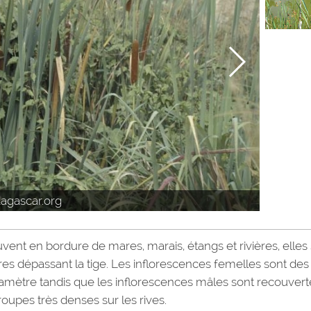
dagascar.org
vent en bordure de mares, marais, étangs et rivières, elles
es dépassant la tige. Les inflorescences femelles sont des
diamètre tandis que les inflorescences mâles sont recouvert
roupes très denses sur les rives.