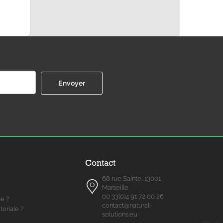
Contact
68 rue Sainte, 13001
Marseille
00 33(0)4 91 72 00 26
me ?
contact@natural-
toriale ?
solutions.eu