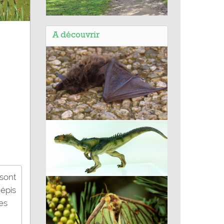
Balade de Confort-Meilars et
Kervoal (29) - Rivière le Goyen
A découvrir
dans le Finistère
Myotis alcathoe
 sont
Allosaurus sp.
 épis
es