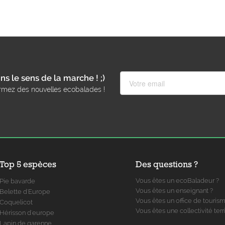
ns le sens de la marche ! ;)
rmez des nouvelles ecobalades !
Top 5 espèces
Des questions ?
Vous êtes un ecoBaladeur ?
Pie bavarde
Vous êtes un enseignant ?
Belette d'Europe
Vous êtes un office de touris
Coquelicot
Vous êtes une collectivité terri
Hérisson d'europe
Lapin de garenne