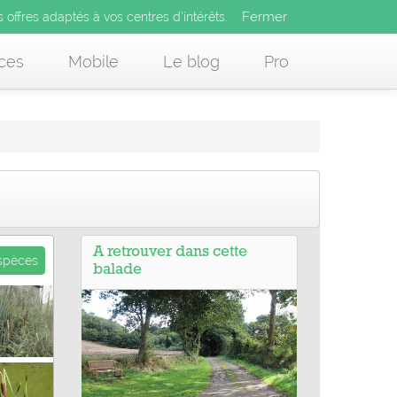
Fermer
es offres adaptés à vos centres d’intérêts.
Fermer
x
s offres adaptés à vos centres d’intérêts.
 des offres adaptés à vos centres d’intérêts.
ces
Mobile
Le blog
Pro
A retrouver dans cette
espèces
balade