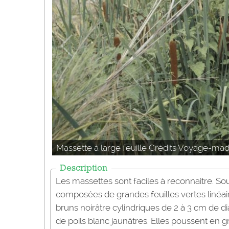
Massette à large feuille Crédits Voyage-ma
Description
Les massettes sont faciles à reconnaitre. Sou
composées de grandes feuilles vertes linéair
bruns noirâtre cylindriques de 2 à 3 cm de 
de poils blanc jaunâtres. Elles poussent en g