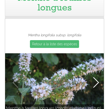
longues
Pro
Mentha longifolia subsp. longifolia
Retour à la liste des espèces
Menthe à feuilles longues (crédits:evelyne Liauzun)