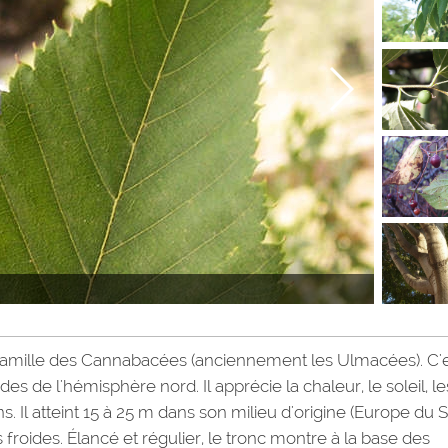
 famille des Cannabacées (anciennement les Ulmacées). C'
 de l'hémisphère nord. Il apprécie la chaleur, le soleil, le
 ans. Il atteint 15 à 25 m dans son milieu d'origine (Europe du 
 froides. Élancé et régulier, le tronc montre à la base des