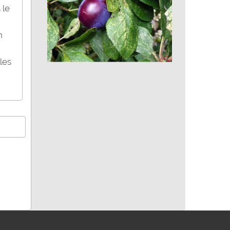
 le
n
les
Prunier sauvage