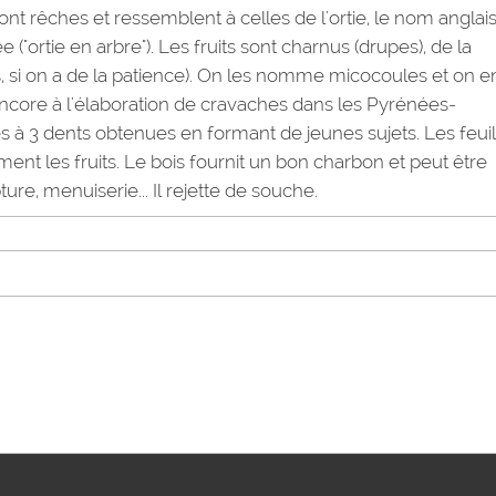
ont rêches et ressemblent à celles de l'ortie, le nom anglais
ee ("ortie en arbre"). Les fruits sont charnus (drupes), de la
s, si on a de la patience). On les nomme micocoules et on e
ncore à l'élaboration de cravaches dans les Pyrénées-
es à 3 dents obtenues en formant de jeunes sujets. Les feuil
ment les fruits. Le bois fournit un bon charbon et peut être
re, menuiserie... Il rejette de souche.