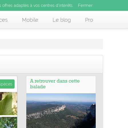
Fermer
es offres adaptés à vos centres d’intérêts.
Fermer
x
s offres adaptés à vos centres d’intérêts.
 des offres adaptés à vos centres d’intérêts.
ces
Mobile
Le blog
Pro
A retrouver dans cette
espèces
balade