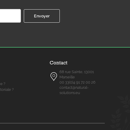
Contact
68 rue Sainte, 13001
Marseille
00 33(0)4 91 72 00 26
me ?
contact@natural-
toriale ?
solutions.eu