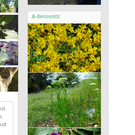
Balade de Cazevieille (34) Autour
de Montpellier - Pic Saint-Loup
A découvrir
Genêt à balais
est
s
Sud
Passerage drave