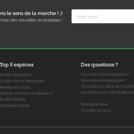
ns le sens de la marche ! ;)
rmez des nouvelles ecobalades !
Top 5 espèces
Des questions ?
Vous êtes un ecoBaladeur ?
Érable champêtre
Vous êtes un enseignant ?
Couleuvre de Montpellier
Vous êtes un office de touris
Belette d'Europe
Vous êtes une collectivité terri
Platane commun ou platane à
feuille d'érable
Nos partenaires
Chouette hulotte
On parle de nous