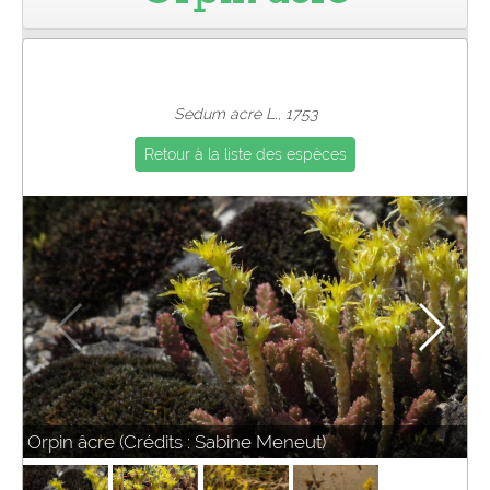
Pro
Sedum acre L., 1753
Retour à la liste des espèces
Orpin âcre (Crédits : Sabine Meneut)