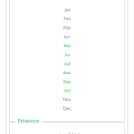
Jan
Fév
Mar
Avr
Mai
Jui
Juil
Aoû
Sep
Oct
Nov
Dec
Présence