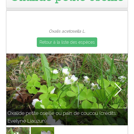
Pro
Oxalis acetosella L.
Retour à la liste des espèces
Oxalide petite oseille ou pain de coucou (crédits:
Evelyne Liauzun)