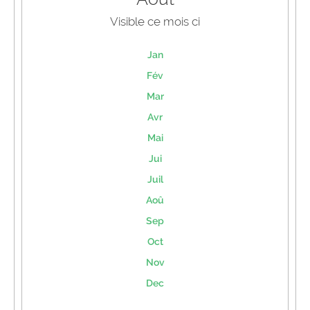
Visible ce mois ci
Jan
Fév
Mar
Avr
Mai
Jui
Juil
Aoû
Sep
Oct
Nov
Dec