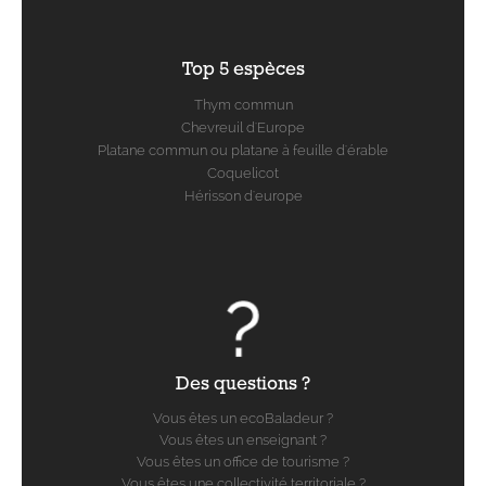
Top 5 espèces
Thym commun
Chevreuil d'Europe
Platane commun ou platane à feuille d'érable
Coquelicot
Hérisson d'europe
Des questions ?
Vous êtes un ecoBaladeur ?
Vous êtes un enseignant ?
Vous êtes un office de tourisme ?
Vous êtes une collectivité territoriale ?