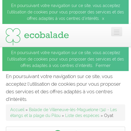
En poursuivant votre navigation sur ce site, vous acceptez
l’utilisation de cookies pour vous proposer des services et des
x
offres adaptés à vos centres d’intérêts.
En poursuivant votre navigation sur ce site, vous acceptez
Accueil
l’utilisation de cookies pour vous proposer des services et des
Fermer
offres adaptés à vos centres d’intérêts.
Les balades
En poursuivant votre navigation sur ce site, vous
acceptez l’utilisation de cookies pour vous proposer
Les espèces
des services et des offres adaptés à vos centres
Fermer
d’intérêts.
Mobile
Accueil
»
Balade de Villeneuve-lès-Maguelone (34) - Les
étangs et la plage du Pilou
»
Liste des espèces
» Oyat
Le blog