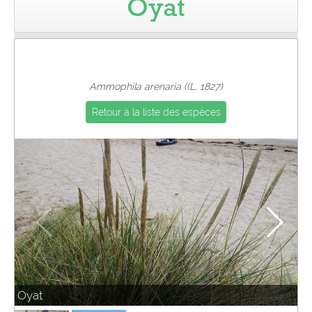
Oyat
Pro
Ammophila arenaria ((L, 1827)
Retour à la liste des espèces
Oyat