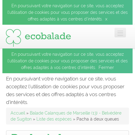
En poursuivant votre navigation sur ce site, vous acceptez
l’utilisation de cookies pour vous proposer des services et des
x
offres adaptés à vos centres d’intérêts.
En poursuivant votre navigation sur ce site, vous acceptez
Accueil
l’utilisation de cookies pour vous proposer des services et des
Fermer
offres adaptés à vos centres d’intérêts.
Les balades
En poursuivant votre navigation sur ce site, vous
acceptez l’utilisation de cookies pour vous proposer
Les espèces
des services et des offres adaptés à vos centres
Fermer
d’intérêts.
Mobile
Accueil
»
Balade Calanques de Marseille (13) - Belvédère
de Sugiton
»
Liste des espèces
» Pacha à deux queues
Le blog