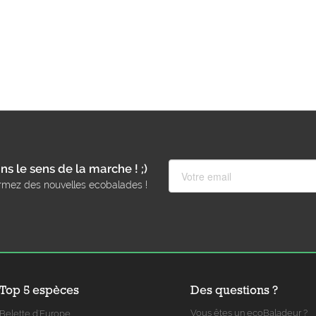
ns le sens de la marche ! ;)
rmez des nouvelles ecobalades !
Top 5 espèces
Des questions ?
Vous êtes un ecoBaladeur ?
Belette d'Europe