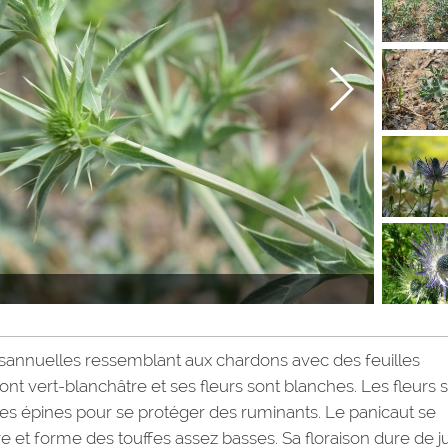
isannuelles ressemblant aux chardons avec des feuilles
sont vert-blanchâtre et ses fleurs sont blanches. Les fleurs 
es épines pour se protéger des ruminants. Le panicaut se
re et forme des touffes assez basses. Sa floraison dure de ju