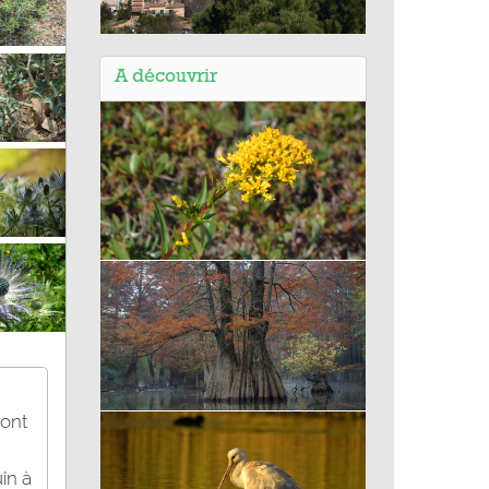
Balade de Fuveau (13) - La
montagne bleue à travers les âges
A découvrir
Verge d'or des marais
sont
Cyprès chauve
in à