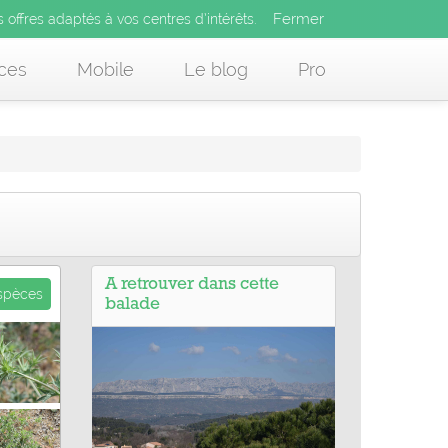
Fermer
es offres adaptés à vos centres d’intérêts.
Fermer
x
s offres adaptés à vos centres d’intérêts.
 des offres adaptés à vos centres d’intérêts.
ces
Mobile
Le blog
Pro
A retrouver dans cette
espèces
balade