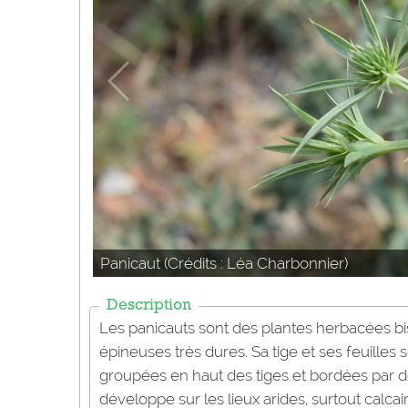
Panicaut (Crédits : Léa Charbonnier)
Description
Les panicauts sont des plantes herbacées b
épineuses très dures. Sa tige et ses feuilles 
groupées en haut des tiges et bordées par d
développe sur les lieux arides, surtout calcai