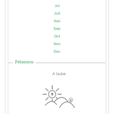
Jui
Juil
Aoû
Sep
Oct
Nov
Dec
Présence
A l'aube