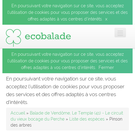
En poursuivant votre navigation sur ce site, vous acceptez
l’utilisation de cookies pour vous proposer des services et des
x
offres adaptés à vos centres d’intérêts.
En poursuivant votre navigation sur ce site, vous acceptez
Accueil
l’utilisation de cookies pour vous proposer des services et des
Fermer
offres adaptés à vos centres d’intérêts.
Les balades
En poursuivant votre navigation sur ce site, vous
acceptez l’utilisation de cookies pour vous proposer
Les espèces
des services et des offres adaptés à vos centres
Fermer
d’intérêts.
Mobile
Accueil
»
Balade de Vendôme, Le Temple (41) - Le circuit
du vieux bocage du Perche
»
Liste des espèces
» Pinson
des arbres
Le blog