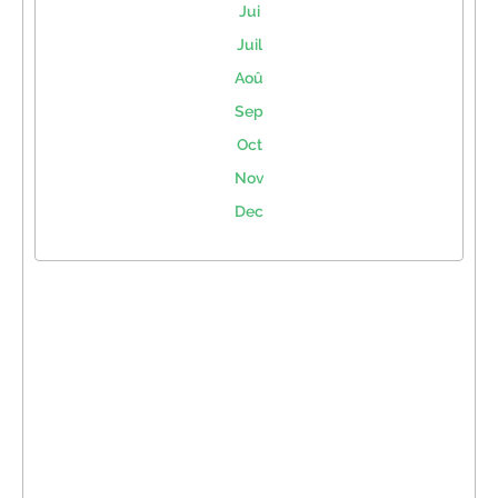
Jui
Juil
Aoû
Sep
Oct
Nov
Dec