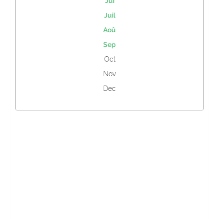
Jui
Juil
Aoû
Sep
Oct
Nov
Dec