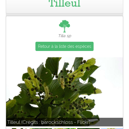
Tilleul
Pro
Tilia sp
Retour à la liste des espèces
Tilleul (Crédits : barockschloss - Flickr)