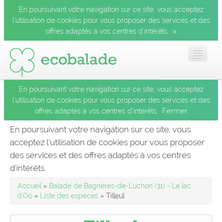
En poursuivant votre navigation sur ce site, vous acceptez
l’utilisation de cookies pour vous proposer des services et des
x
offres adaptés à vos centres d’intérêts.
En poursuivant votre navigation sur ce site, vous acceptez
Accueil
l’utilisation de cookies pour vous proposer des services et des
Fermer
offres adaptés à vos centres d’intérêts.
Les balades
En poursuivant votre navigation sur ce site, vous
acceptez l’utilisation de cookies pour vous proposer
Les espèces
des services et des offres adaptés à vos centres
Fermer
d’intérêts.
Mobile
Accueil
»
Balade de Bagnères-de-Luchon (31) - Le lac
d'Oô
»
Liste des espèces
» Tilleul
Le blog