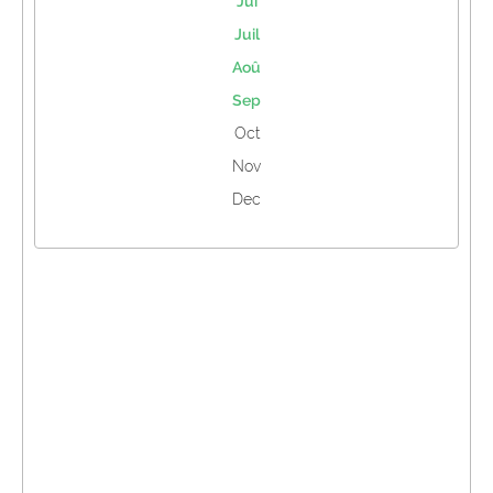
Jui
Juil
Aoû
Sep
Oct
Nov
Dec