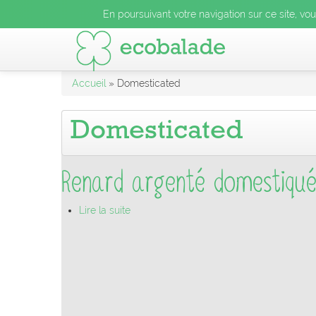
En poursuivant votre navigation sur ce site, vo
Accueil
» Domesticated
Domesticated
Renard argenté domestiqu
Lire la suite