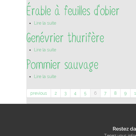
Érable à feuilles d'obier
Lire la suite
Genévrier thurifère
Lire la suite
Pommier sauvage
Lire la suite
previous
2
3
4
5
6
7
8
9
Restez da
Tenez vous info