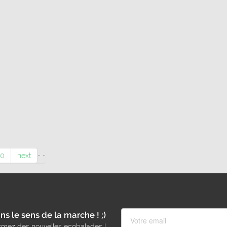
…
…
10
next
ns le sens de la marche ! ;)
rmez des nouvelles ecobalades !