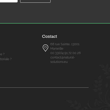
Contact
68 rue Sainte, 13001
Marseille
00 33(0)4 91 72 00 26
me ?
contact@natural-
toriale ?
solutions.eu