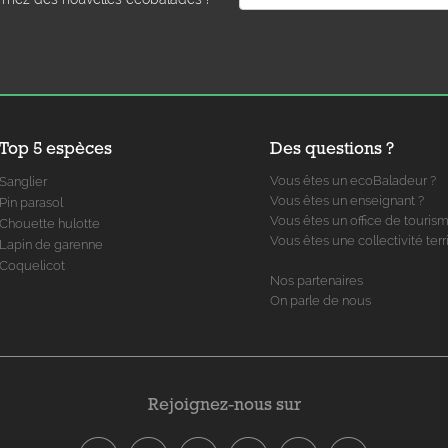
Top 5 espèces
Des questions ?
Vous êtes un ecoBaladeur ?
Sanglier
Vous êtes un enseignant ?
Pin parasol
Vous êtes un office de touris
Chouette hulotte
Vous êtes une collectivité terri
Lapin de garenne
Coquelicot
Nos partenaires
On parle de nous
Rejoignez-nous sur