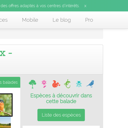
x
 des offres adaptés à vos centres d’intérêts.
ces
Mobile
Le blog
Pro
x -
es balades
Espèces à découvrir dans
cette balade
Liste des espèces