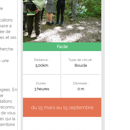
de
cations
naire à
uée de
es et ses
Facile
cherche
Distance :
Type de circuit :
à une
5.00km
Boucle
Durée :
Dénivelé :
3 heures
0 m
égées. En
ne
dations
du 15 mars au 15 septembre
 reconnu
e de vous
es qui la
rritoire