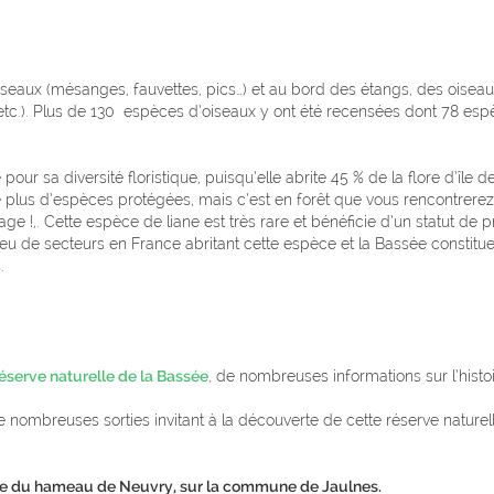
seaux (mésanges, fauvettes, pics…) et au bord des étangs, des oisea
, etc.). Plus de 130 espèces d’oiseaux y ont été recensées dont 78 esp
our sa diversité floristique, puisqu’elle abrite 45 % de la flore d’île d
le plus d’espèces protégées, mais c’est en forêt que vous rencontrerez
e !,. Cette espèce de liane est très rare et bénéficie d’un statut de p
peu de secteurs en France abritant cette espèce et la Bassée constitu
s.
réserve naturelle de la Bassée
, de nombreuses informations sur l’histo
nombreuses sorties invitant à la découverte de cette réserve naturel
trée du hameau de Neuvry, sur la commune de Jaulnes.