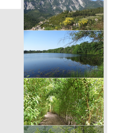
Balade de la Vallée du Toulourenc (84) -
Les sentiers botaniques de Brantes au
Mont Ventoux
Balade de Nouan-le-Fuzelier (41) -
Balade des Lévrys
Balade de Sartrouville (78) – Du parc du