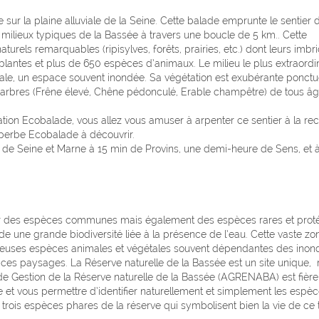
 sur la plaine alluviale de la Seine. Cette balade emprunte le sentier 
s milieux typiques de la Bassée à travers une boucle de 5 km.. Cette
els remarquables (ripisylves, forêts, prairies, etc.) dont leurs imbri
antes et plus de 650 espèces d’animaux. Le milieu le plus extraordi
luviale, un espace souvent inondée. Sa végétation est exubérante ponct
 arbres (Frêne élevé, Chêne pédonculé, Erable champêtre) de tous âg
ation Ecobalade, vous allez vous amuser à arpenter ce sentier à la re
uperbe Ecobalade à découvrir.
 de Seine et Marne à 15 min de Provins, une demi-heure de Sens, et 
vrir des espèces communes mais également des espèces rares et prot
ssède une grande biodiversité liée à la présence de l’eau. Cette vaste zo
reuses espèces animales et végétales souvent dépendantes des inon
ces paysages. La Réserve naturelle de la Bassée est un site unique,
n de Gestion de la Réserve naturelle de la Bassée (AGRENABA) est fièr
 et vous permettre d’identifier naturellement et simplement les espèc
rois espèces phares de la réserve qui symbolisent bien la vie de ce te