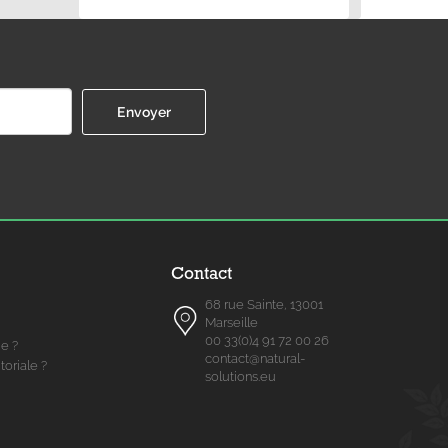
Contact
68 rue Sainte, 13001
Marseille
00 33(0)4 91 72 00 26
me ?
contact@natural-
toriale ?
solutions.eu