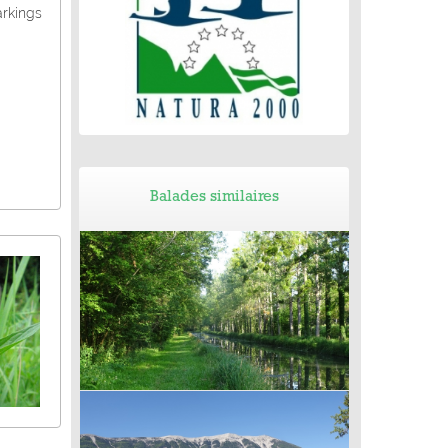
arkings
Balades similaires
Balade de Méry-sur-Cher (18) - Entre
canal et prairies humides