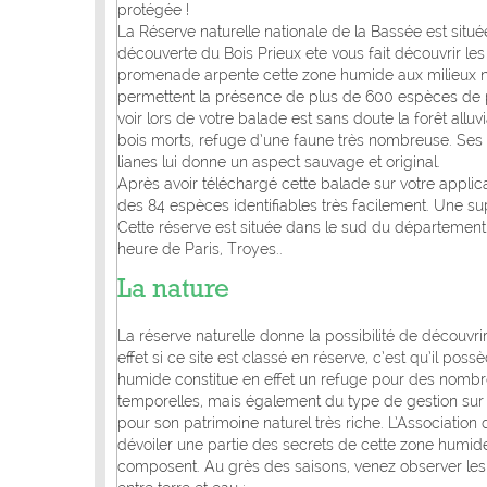
protégée !
La Réserve naturelle nationale de la Bassée est située
découverte du Bois Prieux ete vous fait découvrir le
promenade arpente cette zone humide aux milieux natur
permettent la présence de plus de 600 espèces de pl
voir lors de votre balade est sans doute la forêt al
bois morts, refuge d’une faune très nombreuse. Ses
lianes lui donne un aspect sauvage et original.
Après avoir téléchargé cette balade sur votre applic
des 84 espèces identifiables très facilement. Une s
Cette réserve est située dans le sud du département
heure de Paris, Troyes..
La nature
La réserve naturelle donne la possibilité de décou
effet si ce site est classé en réserve, c’est qu’il po
humide constitue en effet un refuge pour des nomb
temporelles, mais également du type de gestion sur 
pour son patrimoine naturel très riche. L’Associatio
dévoiler une partie des secrets de cette zone humide
composent. Au grès des saisons, venez observer les t