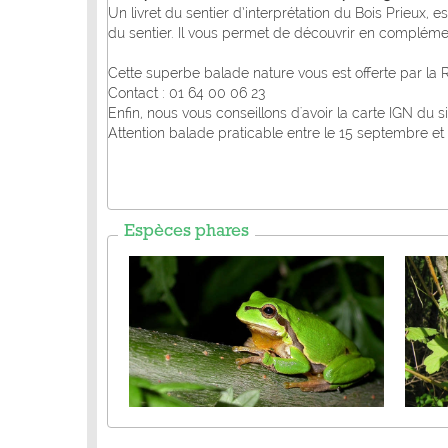
Un livret du sentier d’interprétation du Bois Prieux, 
du sentier. Il vous permet de découvrir en compléme
Cette superbe balade nature vous est offerte par la R
Contact : 01 64 00 06 23
Enfin, nous vous conseillons d'avoir la carte IGN du s
Attention balade praticable entre le 15 septembre et 
Espèces phares
Rainette arboricole