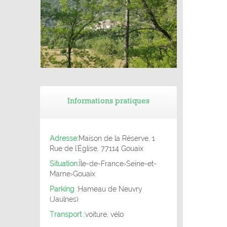
dispensaire au quai de la Seine
Balade de Saint-Léger-du-Ventoux (84) -
Balade familiale dans le Vaucluse
Informations pratiques
Adresse:
Maison de la Réserve, 1
Rue de l'Église, 77114 Gouaix
Situation:
Île-de-France
›
Seine-et-
Marne
›
Gouaix
Parking :
Hameau de Neuvry
(Jaulnes)
Transport :
voiture, vélo