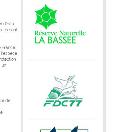
ux d’eau
èces sont
e France.
 l’espèce
rotection
e un
ire de
le