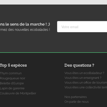
ns le sens de la marche ! ;)
rmez des nouvelles ecobalades !
Top 5 espèces
Des questions ?
Vous êtes un ecoBaladeur ?
Thym commun
Vous êtes un enseignant ?
Rougequeue noir
Vous êtes un office de touris
Belette d'Europe
Vous êtes une collectivité terri
Lapin de garenne
Couleuvre de Montpellier
Nos partenaires
On parle de nous