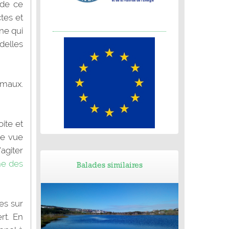
 de ce
tes et
ne qui
delles
imaux.
ite et
de vue
’agiter
e des
Balades similaires
es sur
rt. En