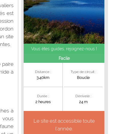
aliers
és est
ession
cordon
un site
antes.
Vous êtes guides, rejoignez-nous !
Facile
 paire
mide à
Distance :
Type de circuit :
3.40km
Boucle
Durée :
Dénivelé :
2 heures
24 m
ches à
, vous
Le site est accessible toute
 faune
l'année.