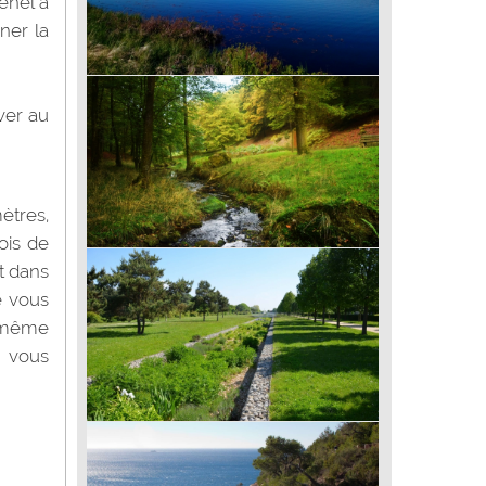
enel à
ner la
Balade de Saint-Pierre et Miquelon (97) -
La Vallée du Milieu
ver au
mètres,
ois de
Balade de Fougerolles Saint-Valbert (70)
t dans
- Parc animalier
é vous
e même
i vous
Balade de Vitry-sur-Seine (94) - Le parc
départemental des Lilas