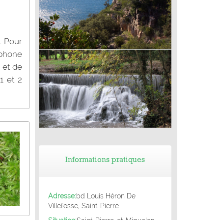
. Pour
phone
Balade du Pradet (83) - Mine de Cap
 et de
Garonne
1 et 2
Balade de Gardanne (13) - Sentier du
Pavillon de Chasse du Roy René
Informations pratiques
Adresse:
bd Louis Héron De
Villefosse, Saint-Pierre