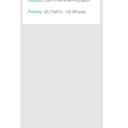
Situation:
Saint-Pierre-et-Miquelon
Parking :
46.774672, -56.180449