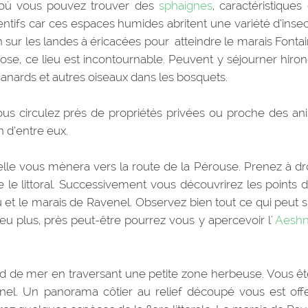
 où vous pouvez trouver des
sphaignes
, caractéristiques
entifs car ces espaces humides abritent une variété d’insec
 sur les landes à éricacées pour atteindre le marais Fontai
ose, ce lieu est incontournable. Peuvent y séjourner hiron
anards et autres oiseaux dans les bosquets.
ous circulez près de propriétés privées ou proche des an
n d’entre eux.
elle vous mènera vers la route de la Pérouse. Prenez à dro
e le littoral. Successivement vous découvrirez les points 
eu et le marais de Ravenel. Observez bien tout ce qui peut s
eu plus, près peut-être pourrez vous y apercevoir l'
Aeshn
rd de mer en traversant une petite zone herbeuse. Vous êt
nel. Un panorama côtier au relief découpé vous est offe