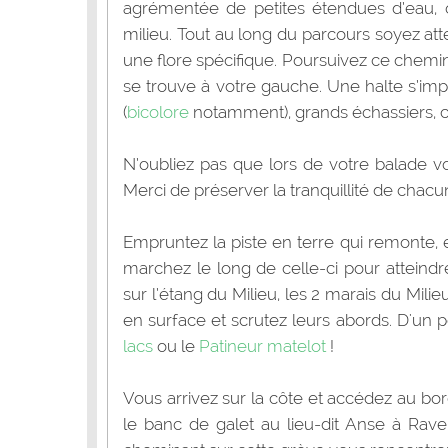
agrémentée de petites étendues d’eau,
milieu. Tout au long du parcours soyez att
une flore spécifique. Poursuivez ce chemin
se trouve à votre gauche. Une halte s’imp
(
bicolore
notamment), grands échassiers, c
N’oubliez pas que lors de votre balade v
Merci de préserver la tranquillité de chacu
Empruntez la piste en terre qui remonte, 
marchez le long de celle-ci pour atteindr
sur l’étang du Milieu, les 2 marais du Mili
en surface et scrutez leurs abords. D'un p
lacs
ou le
Patineur matelot
!
Vous arrivez sur la côte et accédez au bo
le banc de galet au lieu-dit Anse à Rave