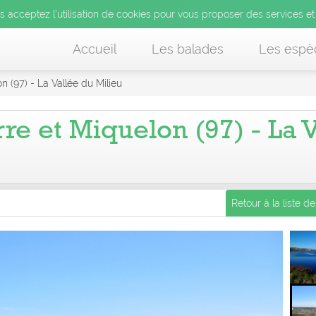
us acceptez l’utilisation de cookies pour vous proposer des services et
Accueil
Les balades
Les espè
n (97) - La Vallée du Milieu
re et Miquelon (97) - La 
Retour à la liste d