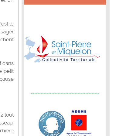
 et un
est le
ysager
rchent
t dans
 petit
 pause
z tout
sseau.
rbière