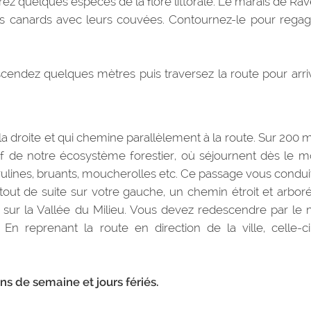
z quelques espèces de la flore littorale. Le marais de Rav
es canards avec leurs couvées. Contournez-le pour regag
scendez quelques mètres puis traversez la route pour arri
 la droite et qui chemine parallèlement à la route. Sur 200 
tif de notre écosystème forestier, où séjournent dès le m
ulines, bruants, moucherolles etc. Ce passage vous condui
ut de suite sur votre gauche, un chemin étroit et arbor
 sur la Vallée du Milieu. Vous devez redescendre par l
En reprenant la route en direction de la ville, celle-c
ins de semaine et jours fériés.