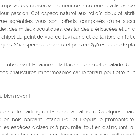
 temps vous y croiserez promeneurs, coureurs, cyclistes, cav
 leur passion. Cet espace naturel aux reliefs doux et abrit
vue agréables vous sont offerts, composés d’une succ
stier, des milieux aquatiques, des landes à éricacées et un 
chipel du point de vue de l’avifaune et de la flore en fait 
elques 225 espèces d’oiseaux et près de 250 espèces de pl
n observant la faune et la flore lors de cette balade. Une
is des chaussures imperméables car le terrain peut être hu
 bien rêver !
tue sur le parking en face de la patinoire. Quelques mar
 en bois bordant l’étang Boulot. Depuis le promontoire
les espèces d’oiseaux à proximité, tout en distinguant la