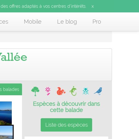
x
 des offres adaptés à vos centres d’intérêts.
ces
Mobile
Le blog
Pro
Vallée
es balades
Espèces à découvrir dans
cette balade
Liste des espèces