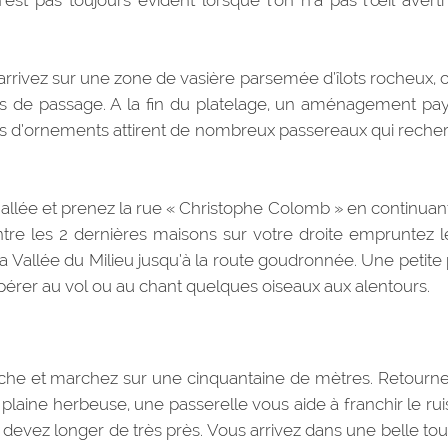
t pas toujours évident lorsque l’on n’a pas l’œil averti
ivez sur une zone de vasière parsemée d’îlots rocheux, c’
iers de passage. A la fin du platelage, un aménagement pa
es d’ornements attirent de nombreux passereaux qui reche
 l’allée et prenez la rue « Christophe Colomb » en continuan
ntre les 2 dernières maisons sur votre droite empruntez le
la Vallée du Milieu jusqu’à la route goudronnée. Une petite
érer au vol ou au chant quelques oiseaux aux alentours.
auche et marchez sur une cinquantaine de mètres. Retourne
 plaine herbeuse, une passerelle vous aide à franchir le rui
s devez longer de très près. Vous arrivez dans une belle tou