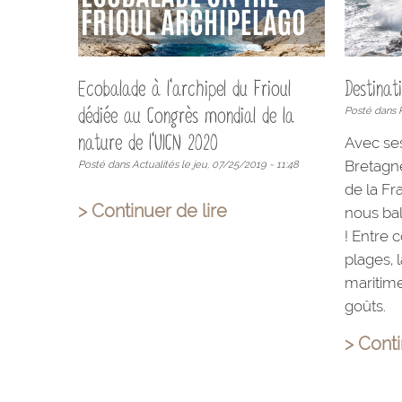
Ecobalade à l'archipel du Frioul
Destinat
dédiée au Congrès mondial de la
Posté dans 
nature de l'UICN 2020
Avec se
Bretagne
Posté dans Actualités le jeu, 07/25/2019 - 11:48
de la Fr
> Continuer de lire
nous ba
! Entre 
plages, 
maritime
goûts.
> Conti