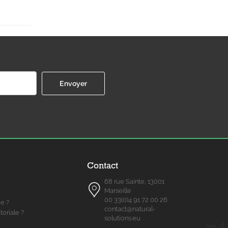
Contact
68 rue Sainte, 13001
Marseille
00 33(0)4 91 72 00 26
me ?
contact@natural-
toriale ?
solutions.eu