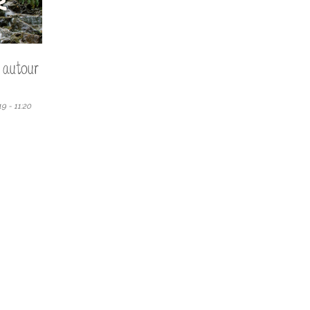
r autour
9 - 11:20