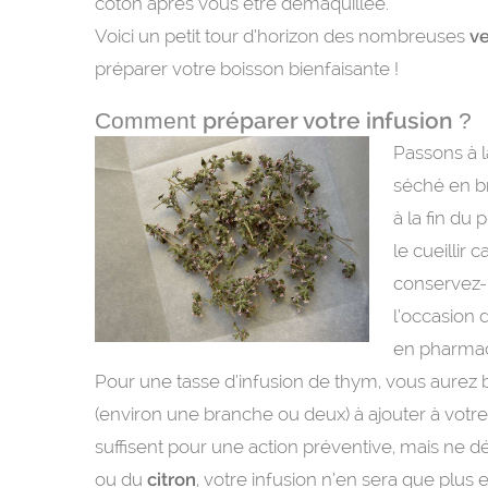
coton après vous être démaquillée.
Voici un petit tour d’horizon des nombreuses
ve
préparer votre boisson bienfaisante !
préparer votre infusion
Comment
?
Passons à l
séché en br
à la fin du 
le cueillir 
conservez-l
l’occasion 
en pharmac
Pour une tasse d’infusion de thym, vous aurez b
(environ une branche ou deux) à ajouter à votre 
suffisent pour une action préventive, mais ne 
ou du
citron
, votre infusion n’en sera que plus