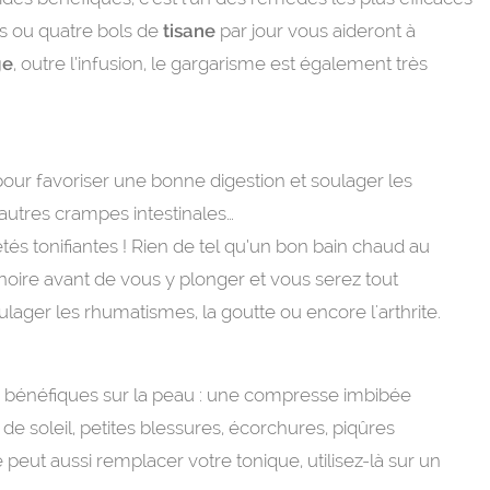
ois ou quatre bols de
tisane
par jour vous aideront à
ge
, outre l’infusion, le gargarisme est également très
our favoriser une bonne
digestion et soulager les
utres crampes intestinales…
étés tonifiantes ! Rien de tel qu’un bon bain chaud au
gnoire avant de vous y plonger et vous serez tout
ulager les rhumatismes, la goutte ou encore l'arthrite.
ets bénéfiques sur la peau : une compresse imbibée
de soleil, petites blessures, écorchures, piqûres
 peut aussi remplacer votre tonique, utilisez-là sur un