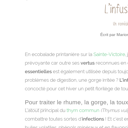
L’infu
Un remède
Écrit par Mario
En ecobalade printanière sur la
Sainte-Victoire
,
prévoyante car outre ses
vertus
reconnues en c
essentielles
est également utilisée depuis touj
problèmes de digestion, une gorge irritée ?
L’i
concocté pour cet hiver un petit florilège de to
Pour traiter le rhume, la gorge, la to
L’atout principal du
thym commun
(Thymus vul
combattre toutes sortes d’
infections
! Et c’est 
huiles volatiles, phénols minéraux et en flavono