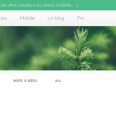
x
 des offres adaptés à vos centres d’intérêts.
ces
Mobile
Le blog
Pro
boite à idées
all