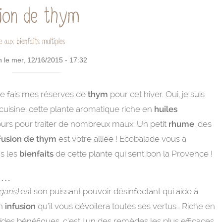
sion de thym
 aux bienfaits multiples
n le mer, 12/16/2015 - 17:32
 je fais mes réserves de
thym
pour cet hiver. Oui, je suis
uisine, cette plante aromatique riche en
huiles
ours pour traiter de nombreux maux. Un petit
rhume
, des
nfusion de thym
est votre alliée ! Ecobalade vous a
us les
bienfaits
de cette plante qui sent bon la Provence !
ux…
garis)
est son puissant pouvoir désinfectant qui aide à
en
infusion
qu’il vous dévoilera toutes ses vertus… Riche en
ïdes bénéfiques, c’est l’un des remèdes les plus efficaces