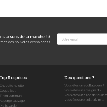
ns le sens de la marche ! ;)
rmez des nouvelles ecobalades !
Top 5 espèces
Des questions ?
Vous êtes un ecoBaladeur ?
Chouette hulotte
Vous êtes un enseignant ?
Coquelicot
Vous êtes un office de touris
Thym commun
Vous êtes une collectivité terri
Asperge sauvage
Pie bavarde