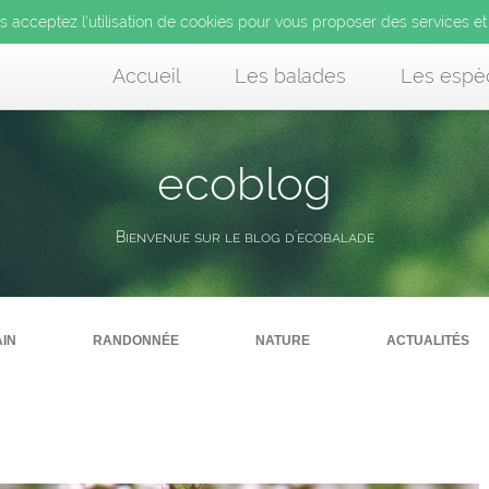
us acceptez l’utilisation de cookies pour vous proposer des services et
Accueil
Les balades
Les espè
ecoblog
Bienvenue sur le blog d'ecobalade
in
randonnée
nature
actualités