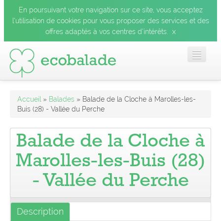
En poursuivant votre navigation sur ce site, vous acceptez
l’utilisation de cookies pour vous proposer des services et des
x
offres adaptés à vos centres d’intérêts.
Accueil
Accueil
»
Balades
» Balade de la Cloche à Marolles-les-
Buis (28) - Vallée du Perche
Les balades
Balade de la Cloche à
Les espèces
Marolles-les-Buis (28)
- Vallée du Perche
Mobile
Le blog
Description