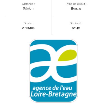
Distance :
Type de circuit :
6.50km
Boucle
Durée :
Dénivelé :
2 heures
125 m