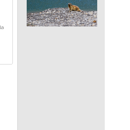
la
Marmotte