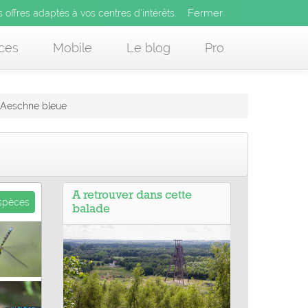
Fermer
es offres adaptés à vos centres d’intérêts.
Fermer
x
s offres adaptés à vos centres d’intérêts.
 des offres adaptés à vos centres d’intérêts.
ces
Mobile
Le blog
Pro
Aeschne bleue
A retrouver dans cette
espèces
balade