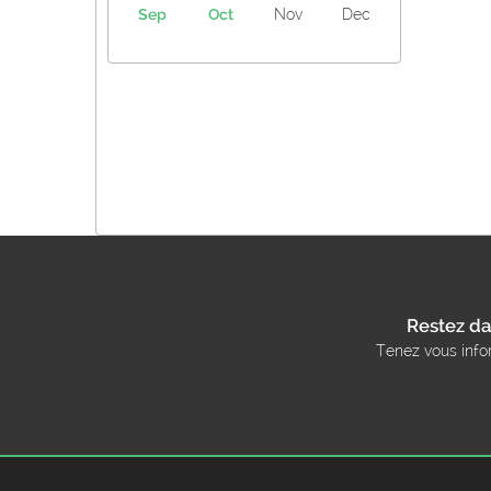
Sep
Oct
Nov
Dec
Restez da
Tenez vous info