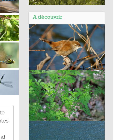
Balade de Condé-sur-l'Escaut (59)
- site de Chabaud Latour sur le
A découvrir
circuit de la Canarderie
Bouscarle de Cetti
te
ntes.
Cerfeuil commun
ond