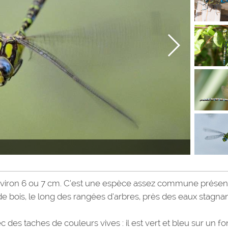
nviron 6 ou 7 cm. C’est une espèce assez commune présen
 de bois, le long des rangées d’arbres, près des eaux stagna
des taches de couleurs vives : il est vert et bleu sur un f