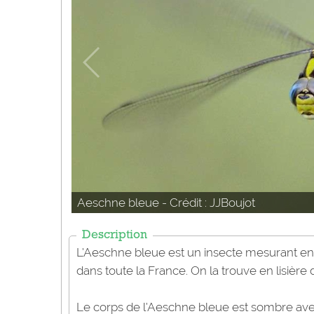
Aeschne bleue - Crédit : JJBoujot
Description
L’Aeschne bleue est un insecte mesurant e
dans toute la France. On la trouve en lisière
Le corps de l’Aeschne bleue est sombre avec 