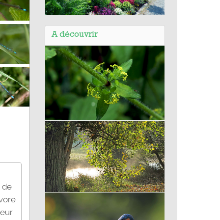
Balade de Rosporden (29) - La cité
des étangs
A découvrir
Croisette commune, gaillet
croisette
s de
Peuplier
ivore
leur