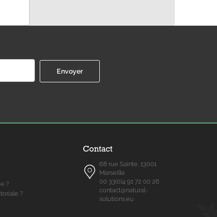
Contact
68 rue Sainte, 13001
Marseille
00 33(0)4 91 72 00 26
me ?
contact@natural-
toriale ?
solutions.eu