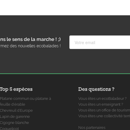
ns le sens de la marche ! ;)
rmez des nouvelles ecobalades !
Top 5 espèces
Des questions ?
Platane commun ou platane à
Vous êtes un ecoBaladeur ?
feuille d'érable
Vous êtes un enseignant ?
Vous êtes un office de touris
Chevreuil d'Europe
Vous êtes une collectivité terri
Lapin de garenne
Cigogne blanche
Nos partenaires
Coquelicot