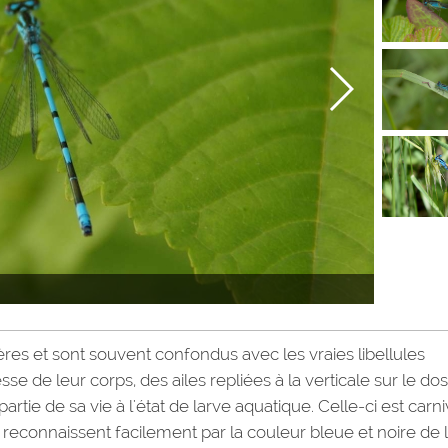
res et sont souvent confondus avec les vraies libellules
esse de leur corps, des ailes repliées à la verticale sur le do
artie de sa vie à l'état de larve aquatique. Celle-ci est carn
se reconnaissent facilement par la couleur bleue et noire de 