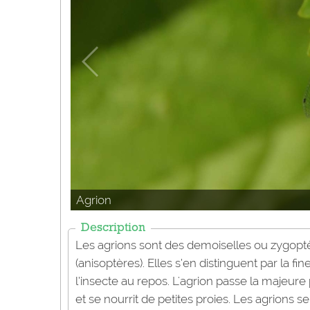
Agrion
Description
Les agrions sont des demoiselles ou zygoptè
(anisoptères). Elles s’en distinguent par la fin
l’insecte au repos. L'agrion passe la majeure p
et se nourrit de petites proies. Les agrions 