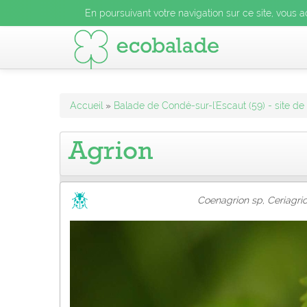
En poursuivant votre navigation sur ce site, vous acceptez l
En poursuivant votre navigation sur ce site, vous a
En poursuivant votre navigation sur ce site, vo
Accueil
»
Balade de Condé-sur-l'Escaut (59) - site de
Agrion
Coenagrion sp, Ceriagrio