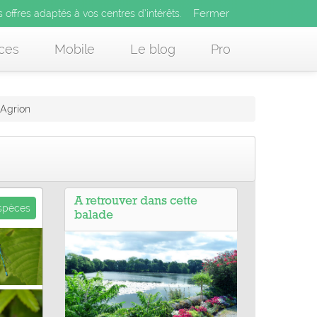
Fermer
es offres adaptés à vos centres d’intérêts.
Fermer
x
s offres adaptés à vos centres d’intérêts.
 des offres adaptés à vos centres d’intérêts.
ces
Mobile
Le blog
Pro
Agrion
A retrouver dans cette
espèces
balade