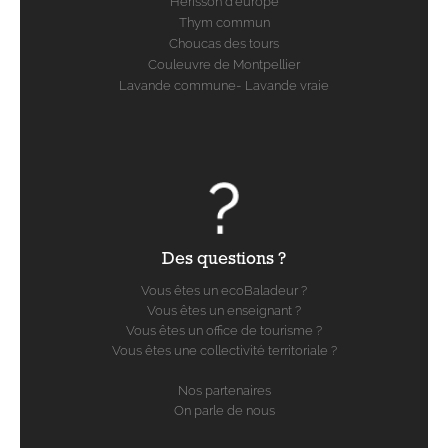
Hérisson d'europe
Thym commun
Choucas des tours
Couleuvre de Montpellier
Lavande commune- Lavande vraie
Des questions ?
Vous êtes un ecoBaladeur ?
Vous êtes un enseignant ?
Vous êtes un office de tourisme ?
Vous êtes une collectivité territoriale ?
Nos partenaires
On parle de nous