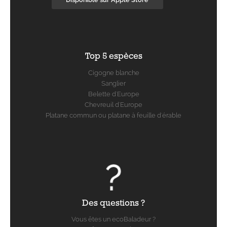
Top 5 espèces
Cigogne blanche
Sanglier
Belette d'Europe
Chevreuil d'Europe
Platane commun ou platane à feuille d'érable
Des questions ?
Vous êtes un ecoBaladeur ?