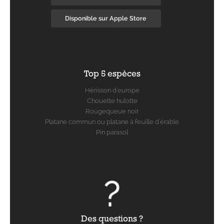
Disponible sur Apple Store
Top 5 espèces
Hérisson d'europe
Chouette hulotte
Rougequeue noir
Platane commun ou platane à feuille d'érable
Pin parasol
Des questions ?